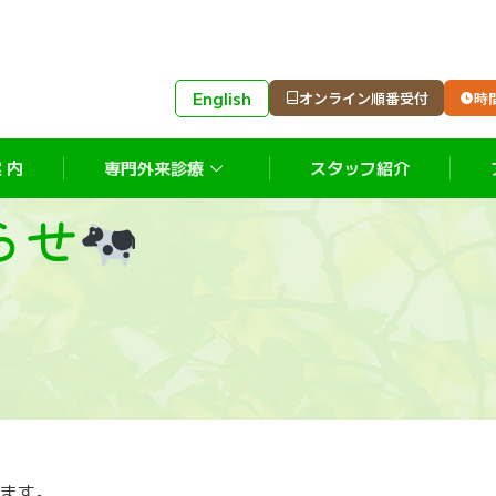
English
オンライン順番受付
時
 内
専門外来診療
スタッフ紹介
らせ
ます。