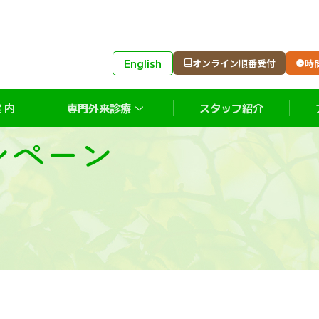
English
オンライン順番受付
時
 内
専門外来診療
スタッフ紹介
ンペーン