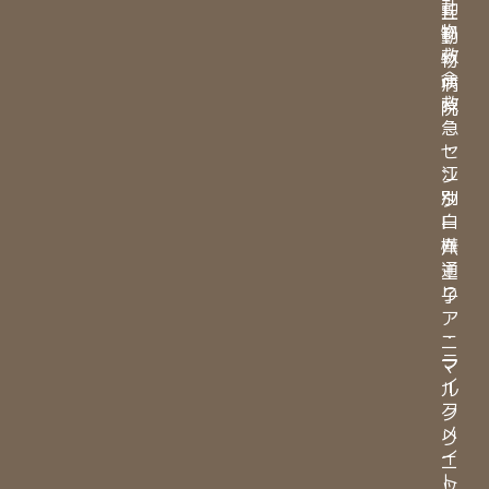
動
丘
物
動
救
物
命
病
救
院
急
・
セ
江
ン
別
タ
白
ー
樺
八
通
王
り
子
ア
・
ニ
ラ
マ
イ
ル
フ
ク
メ
リ
イ
ニ
ト
ッ