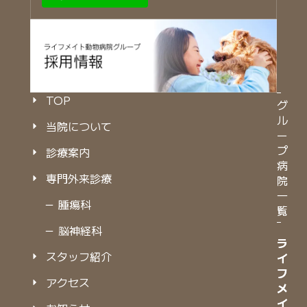
TOP
グ
ル
当院について
ー
プ
診療案内
病
専門外来診療
院
一
－ 腫瘍科
覧
－ 脳神経科
ラ
ラ
スタッフ紹介
イ
イ
フ
フ
アクセス
メ
メ
イ
イ