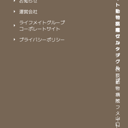
お知らせ
ト
ト
動
動
運営会社
物
物
ライフメイトグループ
病
医
コーポレートサイト
院
療
グ
セ
プライバシーポリシー
ル
ン
ー
タ
プ
ー
グ
・
ル
西
ー
荻
プ
動
物
・
病
ラ
院
イ
フ
・
メ
山
イ
口
ト