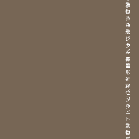
動
ク
物
・
救
江
急
別
セ
ど
ン
う
タ
ぶ
ー
つ
練
整
馬
形
・
神
ラ
経
イ
セ
フ
ン
メ
タ
イ
ー
ト
・
動
ラ
物
イ
医