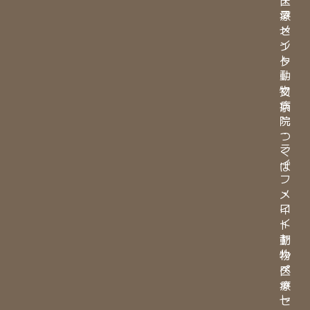
フ
療
メ
セ
イ
ン
ト
タ
動
ー
物
文
病
京
院
・
つ
ラ
く
イ
ば
フ
・
メ
ロ
イ
イ
ト
ヤ
動
ル
物
ペ
医
ッ
療
ト
セ