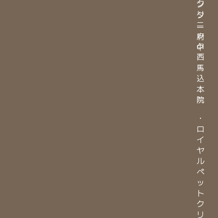
ク
ン
リ
タ
ニ
ー
ッ
府
ク
中
西
馬
込
本
院
・
ロ
イ
ヤ
ル
ペ
ッ
ト
ク
リ