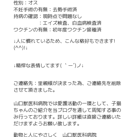
性別：オス
不妊手術の有無：去勢手術済
持病の確認：現時点で問題なし
：エイズ検査、白血病検査済
ワクチンの有無：初年度ワクチン接種済
↓人に慣れているため、こんな格好もできます!
(^^)!↓
↓精悍な表情してます( ｀ー´)ノ↓
ご連絡先：里親様が決まった為、ご連絡先を削除
させて頂きました。
山口獣医科病院では愛護活動の一環として、子猫
ちゃんのご紹介を当ブログを通して周知する事の
み行っております。詳しい詳細は直接ご連絡いた
だけますようお願い致します。
動物と人にやさしく 山口獣医科病院