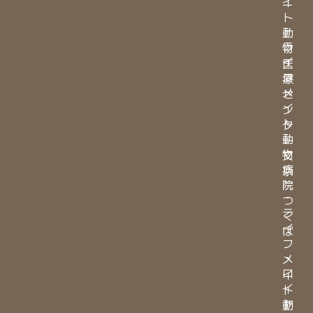
イ
ー
ト
・
動
ラ
物
イ
医
フ
療
メ
セ
イ
ン
ト
タ
動
ー
物
文
病
京
院
・
つ
ラ
く
イ
ば
フ
・
メ
ロ
イ
イ
ト
ヤ
動