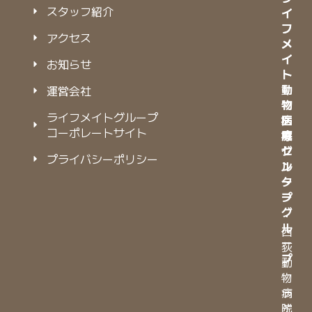
スタッフ紹介
イ
イ
フ
フ
アクセス
メ
メ
イ
イ
お知らせ
ト
ト
動
動
運営会社
物
物
ライフメイトグループ
病
医
コーポレートサイト
院
療
グ
セ
プライバシーポリシー
ル
ン
ー
タ
プ
ー
グ
・
ル
西
ー
荻
プ
動
物
・
病
ラ
院
イ