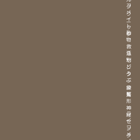
フ
ク
メ
リ
イ
ニ
ト
ッ
動
ク
物
・
救
江
急
別
セ
ど
ン
う
タ
ぶ
ー
つ
練
整
馬
形
・
神
ラ
経
イ
セ
フ
ン
メ
タ