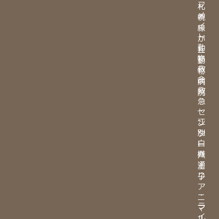
フ
札
メ
幌
イ
緑
ト
が
動
丘
物
動
救
物
命
病
救
院
急
・
セ
江
ン
別
タ
白
ー
樺
八
通
王
り
子
ア
・
ニ
ラ
マ
イ
ル