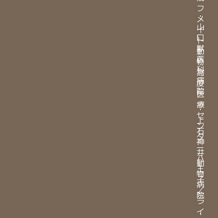
フ
・
メ
山
イ
口
ト
獣
動
医
物
科
高
病
度
院
医
療
・
セ
上
ン
石
タ
神
ー
井
八
動
王
物
子
病
／
院
ラ
イ
・