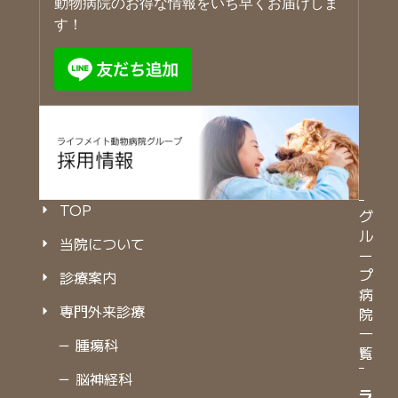
動物病院のお得な情報をいち早くお届けしま
す！
TOP
グ
ル
当院について
ー
プ
診療案内
病
専門外来診療
院
一
－ 腫瘍科
覧
－ 脳神経科
ラ
ラ