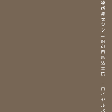
ル
物
ペ
医
ッ
療
ト
セ
ク
ン
リ
タ
ニ
ー
ッ
府
ク
中
西
馬
込
本
院
・
ロ
イ
ヤ
ル
ペ