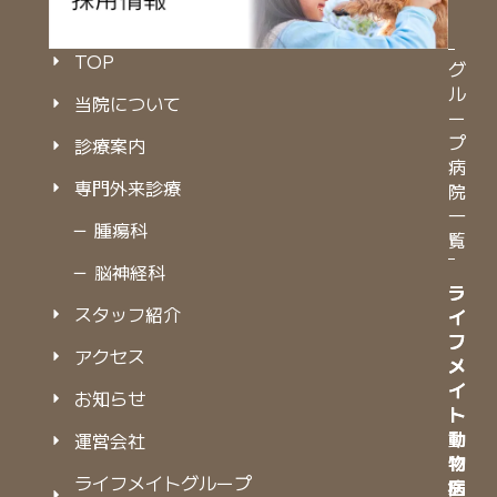
TOP
グ
ル
当院について
ー
プ
診療案内
病
専門外来診療
院
一
－ 腫瘍科
覧
－ 脳神経科
ラ
ラ
スタッフ紹介
イ
イ
フ
フ
アクセス
メ
メ
イ
イ
お知らせ
ト
ト
動
動
運営会社
物
物
ライフメイトグループ
病
医