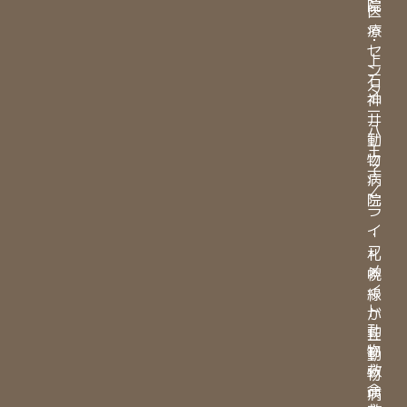
院
医
療
・
セ
上
ン
石
タ
神
ー
井
八
動
王
物
子
病
／
院
ラ
イ
・
フ
札
メ
幌
イ
緑
ト
が
動
丘
物
動
救
物
命
病