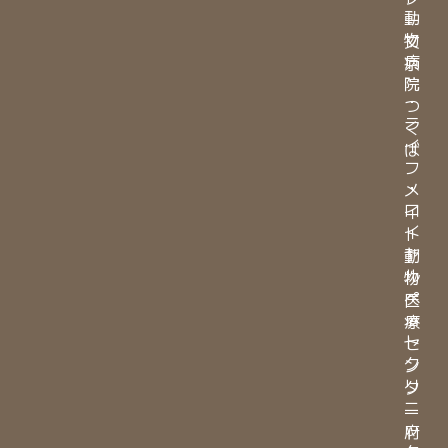
動
ー
物
文
病
京
院
・
つ
ラ
く
イ
ば
フ
・
メ
ロ
イ
イ
ト
ヤ
動
ル
物
ペ
医
ッ
療
ト
セ
ク
ン
リ
タ
ニ
ー
ッ
府