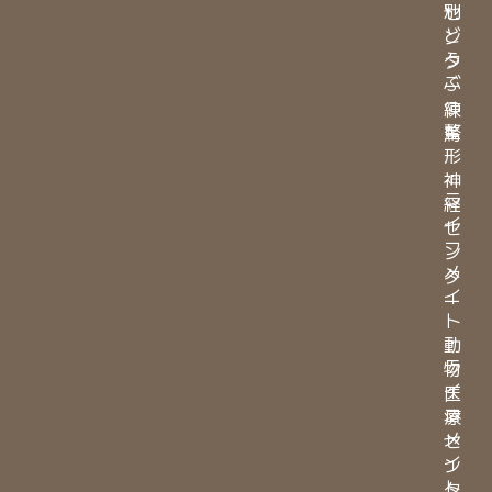
別
セ
ど
ン
う
タ
ぶ
ー
つ
練
整
馬
形
・
神
ラ
経
イ
セ
フ
ン
メ
タ
イ
ー
ト
・
動
ラ
物
イ
医
フ
療
メ
セ
イ
ン
ト
タ