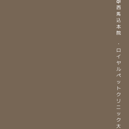
ク
中
西
馬
込
本
院
・
ロ
イ
ヤ
ル
ペ
ッ
ト
ク
リ
ニ
ッ
ク
大