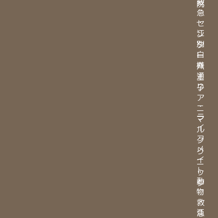
救
院
急
・
セ
江
ン
別
タ
白
ー
樺
八
通
王
り
子
ア
・
ニ
ラ
マ
イ
ル
フ
ク
メ
リ
イ
ニ
ト
ッ
動
ク
物
・
救
江
急