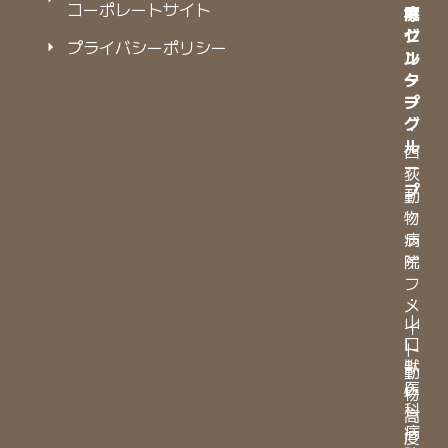
コーポレートサイト
院
療
グ
セ
プライバシーポリシー
ル
ン
ー
タ
プ
ー
グ
・
ル
西
ー
荻
プ
動
物
・
病
ラ
院
イ
フ
・
メ
山
イ
口
ト
獣
動
医
物
科
高
病
度