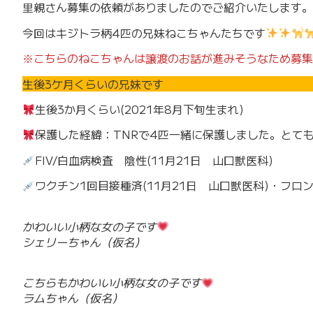
里親さん募集の依頼がありましたのでご紹介いたします。
今回はキジトラ柄4匹の兄妹ねこちゃんたちです
※こちらのねこちゃんは譲渡のお話が進みそうなため募集
生後3ケ月くらいの兄妹です
生後3か月くらい(2021年8月下旬生まれ)
保護した経緯：TNRで4匹一緒に保護しました。とて
FIV/白血病検査 陰性(11月21日 山口獣医科)
ワクチン1回目接種済(11月21日 山口獣医科)・フ
かわいい小柄な女の子です
シェリーちゃん（仮名）
こちらもかわいい小柄な女の子です
ラムちゃん（仮名）