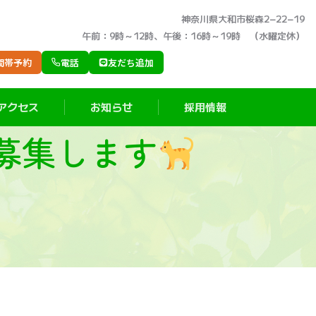
神奈川県大和市桜森2−22−19
午前：9時～12時、午後：16時～19時 （水曜定休）
間帯予約
電話
友だち追加
アクセス
お知らせ
採用情報
募集します