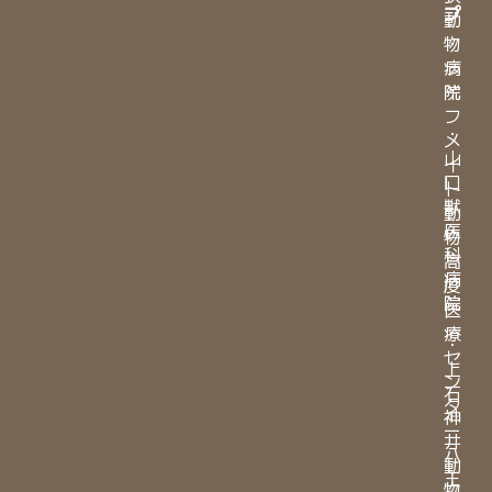
プ
動
物
・
病
ラ
院
イ
フ
・
メ
山
イ
口
ト
獣
動
医
物
科
高
病
度
院
医
療
・
セ
上
ン
石
タ
神
ー
井
八
動
王
物