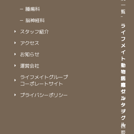
一
－ 腫瘍科
覧
－ 脳神経科
ラ
ラ
スタッフ紹介
イ
イ
フ
フ
アクセス
メ
メ
イ
イ
お知らせ
ト
ト
動
動
運営会社
物
物
ライフメイトグループ
病
医
コーポレートサイト
院
療
グ
セ
プライバシーポリシー
ル
ン
ー
タ
プ
ー
グ
・
ル
西
ー
荻