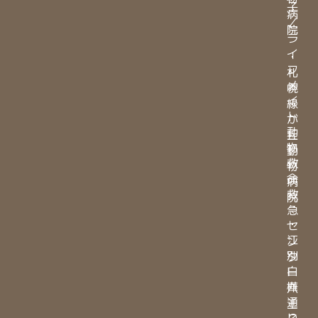
子
病
／
院
ラ
イ
・
フ
札
メ
幌
イ
緑
ト
が
動
丘
物
動
救
物
命
病
救
院
急
・
セ
江
ン
別
タ
白
ー
樺
八
通
王
り