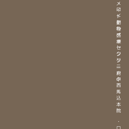
・
メ
ロ
イ
イ
ト
ヤ
動
ル
物
ペ
医
ッ
療
ト
セ
ク
ン
リ
タ
ニ
ー
ッ
府
ク
中
西
馬
込
本
院
・
ロ