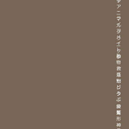
子
ア
・
ニ
ラ
マ
イ
ル
フ
ク
メ
リ
イ
ニ
ト
ッ
動
ク
物
・
救
江
急
別
セ
ど
ン
う
タ
ぶ
ー
つ
練
整
馬
形
・
神