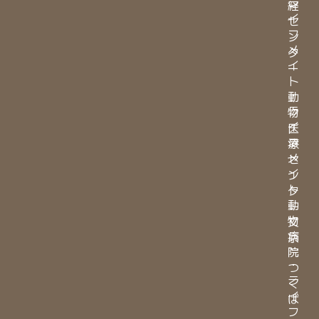
ラ
経
イ
セ
フ
ン
メ
タ
イ
ー
ト
・
動
ラ
物
イ
医
フ
療
メ
セ
イ
ン
ト
タ
動
ー
物
文
病
京
院
・
つ
ラ
く
イ
ば
フ