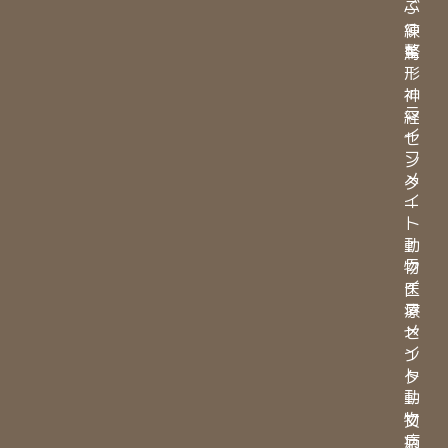
ぶ
ー
つ
練
整
馬
形
・
神
ラ
経
イ
セ
フ
ン
メ
タ
イ
ー
ト
・
動
ラ
物
イ
医
フ
療
メ
セ
イ
ン
ト
タ
動
ー
物
文
病
京