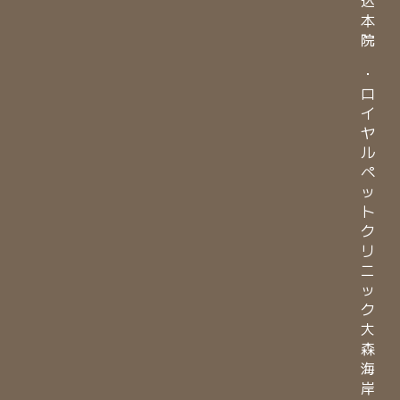
本
院
・
ロ
イ
ヤ
ル
ペ
ッ
ト
ク
リ
ニ
ッ
ク
大
森
海
岸