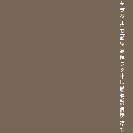
ー
タ
プ
ー
グ
・
ル
西
ー
荻
プ
動
物
・
病
ラ
院
イ
フ
・
メ
山
イ
口
ト
獣
動
医
物
科
高
病
度
院
医
療
・
セ
上