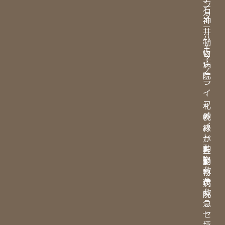
ン
石
タ
神
ー
井
八
動
王
物
子
病
／
院
ラ
イ
・
フ
札
メ
幌
イ
緑
ト
が
動
丘
物
動
救
物
命
病
救
院
急
・
セ
江
ン