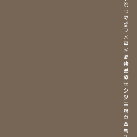
院
・
つ
ラ
く
イ
ば
フ
・
メ
ロ
イ
イ
ト
ヤ
動
ル
物
ペ
医
ッ
療
ト
セ
ク
ン
リ
タ
ニ
ー
ッ
府
ク
中
西
馬
込