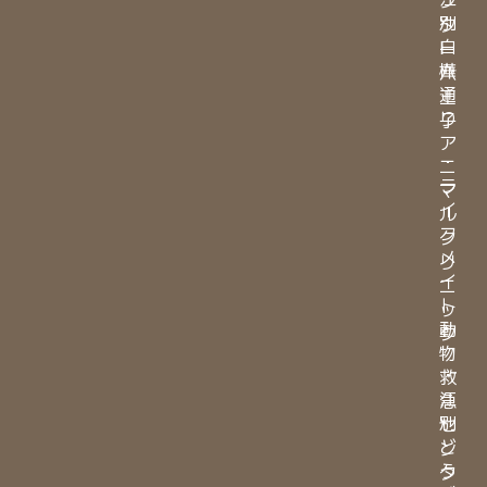
別
タ
白
ー
樺
八
通
王
り
子
ア
・
ニ
ラ
マ
イ
ル
フ
ク
メ
リ
イ
ニ
ト
ッ
動
ク
物
・
救
江
急
別
セ
ど
ン
う
タ