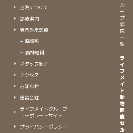
ル
当院について
ー
プ
診療案内
病
専門外来診療
院
一
－ 腫瘍科
覧
－ 脳神経科
ラ
ラ
スタッフ紹介
イ
イ
フ
フ
アクセス
メ
メ
イ
イ
お知らせ
ト
ト
動
動
運営会社
物
物
ライフメイトグループ
病
医
コーポレートサイト
院
療
グ
セ
プライバシーポリシー
ル
ン