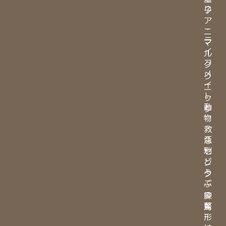
り
子
ア
・
ニ
ラ
マ
イ
ル
フ
ク
メ
リ
イ
ニ
ト
ッ
動
ク
物
・
救
江
急
別
セ
ど
ン
う
タ
ぶ
ー
つ
練
整
馬
形
・