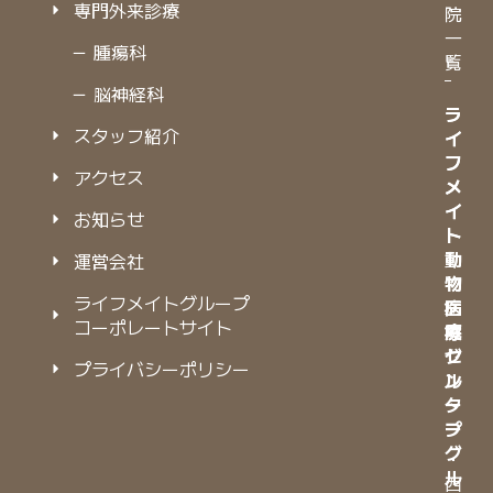
専門外来診療
院
一
－ 腫瘍科
覧
－ 脳神経科
ラ
ラ
スタッフ紹介
イ
イ
フ
フ
アクセス
メ
メ
イ
イ
お知らせ
ト
ト
動
動
運営会社
物
物
ライフメイトグループ
病
医
コーポレートサイト
院
療
グ
セ
プライバシーポリシー
ル
ン
ー
タ
プ
ー
グ
・
ル
西