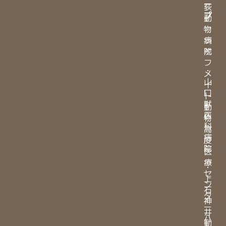
ー
荻
プ
動
物
・
病
ラ
院
イ
フ
・
メ
山
イ
口
ト
獣
動
医
物
科
高
病
度
院
医
療
・
セ
上
ン
石
タ
神
ー
井
八
動