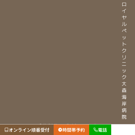
ロ
イ
ヤ
ル
ペ
ッ
ト
ク
リ
ニ
ッ
ク
大
森
海
岸
病
院
© 株式会社LVG All Rights Reserved.
オンライン順番受付
時間帯予約
電話