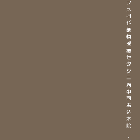
フ
・
メ
ロ
イ
イ
ト
ヤ
動
ル
物
ペ
医
ッ
療
ト
セ
ク
ン
リ
タ
ニ
ー
ッ
府
ク
中
西
馬
込
本
院
・