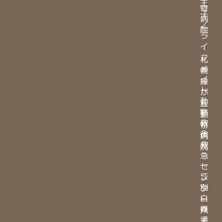
王
物
子
病
／
院
ラ
イ
・
フ
札
メ
幌
イ
緑
ト
が
動
丘
物
動
救
物
命
病
救
院
急
・
セ
江
ン
別
タ
白
ー
樺
八
通
王