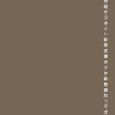
神
ラ
経
イ
セ
フ
ン
メ
タ
イ
ー
ト
・
動
ラ
物
イ
医
フ
療
メ
セ
イ
ン
ト
タ
動
ー
物
文
病
京
院
・
つ
ラ
く
イ
ば