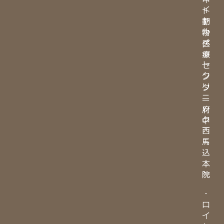
イ
ト
ヤ
動
ル
物
ペ
医
ッ
療
ト
セ
ク
ン
リ
タ
ニ
ー
ッ
府
ク
中
西
馬
込
本
院
・
ロ
イ