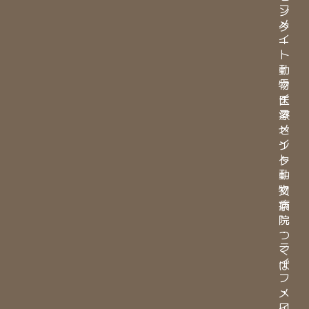
フ
ン
メ
タ
イ
ー
ト
・
動
ラ
物
イ
医
フ
療
メ
セ
イ
ン
ト
タ
動
ー
物
文
病
京
院
・
つ
ラ
く
イ
ば
フ
・
メ
ロ
イ