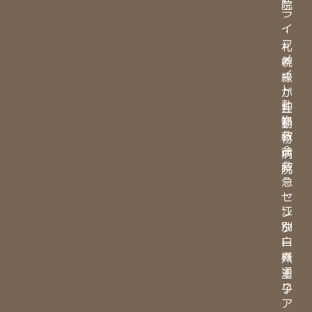
院
ラ
イ
・
フ
札
メ
幌
イ
緑
ト
が
動
丘
物
動
救
物
命
病
救
院
急
・
セ
江
ン
別
タ
白
ー
樺
八
通
王
り
子
ア