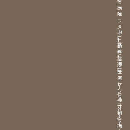
物
・
病
ラ
院
イ
フ
・
メ
山
イ
口
ト
獣
動
医
物
科
高
病
度
院
医
療
・
セ
上
ン
石
タ
神
ー
井
八
動
王
物
子
病
／