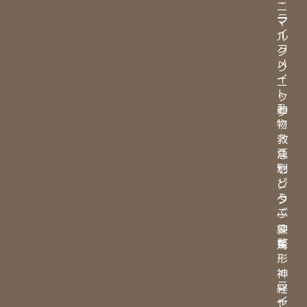
・
ニ
ラ
マ
イ
ル
フ
ク
メ
リ
イ
ニ
ト
ッ
動
ク
物
・
救
江
急
別
セ
ど
ン
う
タ
ぶ
ー
つ
練
整
馬
形
・
神
ラ
経
イ
セ