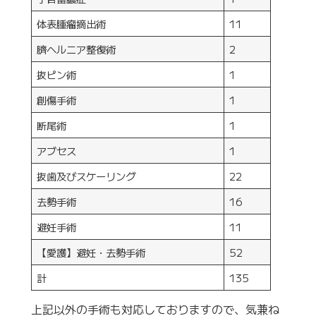
体表腫瘤摘出術
11
臍ヘルニア整復術
2
抜ピン術
1
創傷手術
1
断尾術
1
アブセス
1
抜歯及びスケーリング
22
去勢手術
16
避妊手術
11
【愛護】避妊・去勢手術
52
計
135
上記以外の手術も対応しておりますので、気兼ね