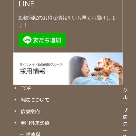
LINE
動物病院のお得な情報をいち早くお届けしま
す！
TOP
グ
ル
当院について
ー
プ
診療案内
病
専門外来診療
院
一
－ 腫瘍科