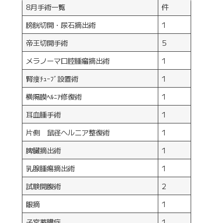
8月手術一覧
件
膀胱切開・尿石摘出術
1
帝王切開手術
5
メラノーマ口腔腫瘤摘出術
1
腎瘻ﾁｭｰﾌﾞ設置術
1
横隔膜ﾍﾙﾆｱ修復術
1
耳血腫手術
1
片側 鼠径ヘルニア整復術
1
脾臓摘出術
1
乳腺腫瘍摘出術
1
試験開腹術
2
眼摘
1
子宮蓄膿症
1