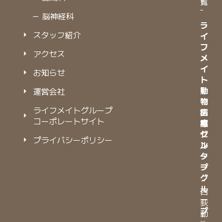
覧
－ 脳神経科
ラ
ラ
スタッフ紹介
イ
イ
フ
フ
アクセス
メ
メ
イ
イ
お知らせ
ト
ト
動
動
運営会社
物
物
ライフメイトグループ
病
医
コーポレートサイト
院
療
グ
セ
プライバシーポリシー
ル
ン
ー
タ
プ
ー
グ
・
ル
西
ー
荻
プ
動