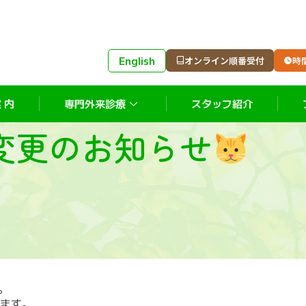
English
オンライン順番受付
時
 内
専門外来診療
スタッフ紹介
変更のお知らせ
。
ます。