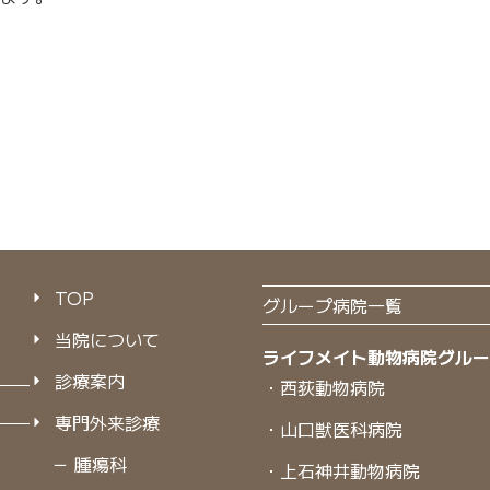
TOP
グループ病院一覧
当院について
ライフメイト動物病院グル
診療案内
・西荻動物病院
専門外来診療
・山口獣医科病院
－ 腫瘍科
・上石神井動物病院