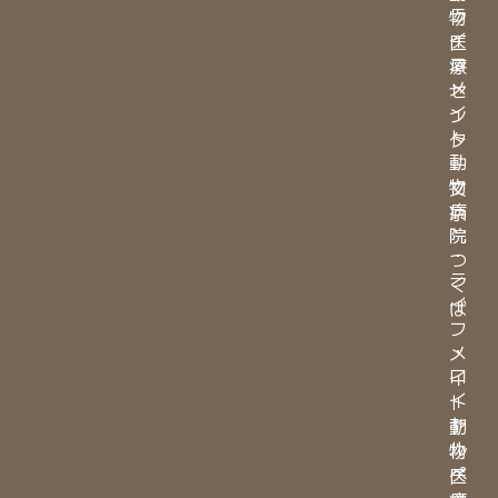
ラ
物
イ
医
フ
療
メ
セ
イ
ン
ト
タ
動
ー
物
文
病
京
院
・
つ
ラ
く
イ
ば
フ
・
メ
ロ
イ
イ
ト
ヤ
動
ル
物
ペ
医
ッ