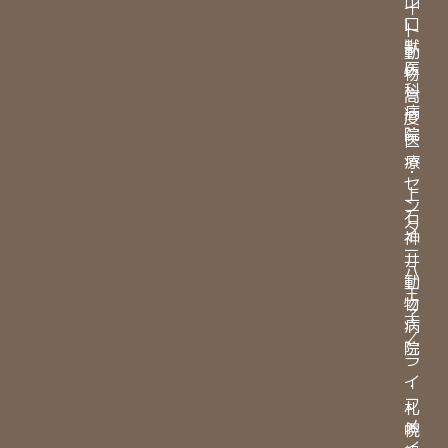
山
イ
口
ト
獣
動
医
物
科
高
病
度
院
医
療
・
セ
上
ン
石
タ
神
ー
井
八
動
王
物
子
病
／
院
ラ
イ
・
フ
札
メ
幌
イ