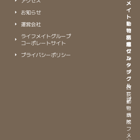
アクセス
メ
メ
イ
イ
お知らせ
ト
ト
動
動
運営会社
物
物
ライフメイトグループ
病
医
コーポレートサイト
院
療
グ
セ
プライバシーポリシー
ル
ン
ー
タ
プ
ー
グ
・
ル
西
ー
荻
プ
動
物
・
病
ラ
院
イ
フ
・
メ