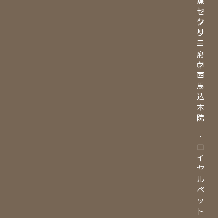
療
ト
セ
ク
ン
リ
タ
ニ
ー
ッ
府
ク
中
西
馬
込
本
院
・
ロ
イ
ヤ
ル
ペ
ッ
ト