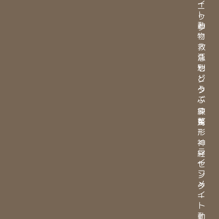
イ
ニ
ト
ッ
動
ク
物
・
救
江
急
別
セ
ど
ン
う
タ
ぶ
ー
つ
練
整
馬
形
・
神
ラ
経
イ
セ
フ
ン
メ
タ
イ
ー
ト
・
動