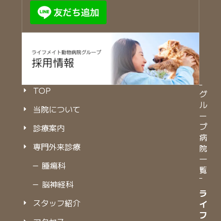
TOP
グ
ル
当院について
ー
プ
診療案内
病
専門外来診療
院
一
－ 腫瘍科
覧
－ 脳神経科
ラ
ラ
スタッフ紹介
イ
イ
フ
フ