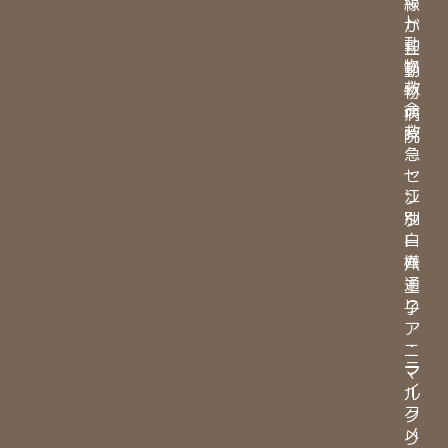
緑
ト
が
動
丘
物
動
救
物
命
病
救
院
急
・
セ
江
ン
別
タ
白
ー
樺
八
通
王
り
子
ア
・
ニ
ラ
マ
イ
ル
フ
ク
メ
リ