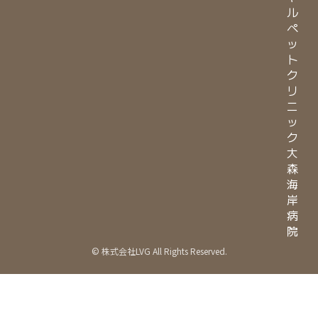
ル
ペ
ッ
ト
ク
リ
ニ
ッ
ク
大
森
海
岸
病
院
© 株式会社LVG All Rights Reserved.