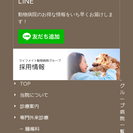
LINE
動物病院のお得な情報をいち早くお届けしま
す！
TOP
グ
ル
当院について
ー
プ
診療案内
病
専門外来診療
院
一
－ 腫瘍科
覧