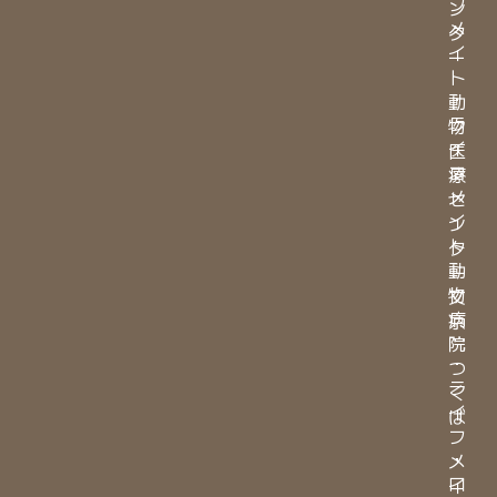
フ
ン
メ
タ
イ
ー
ト
・
動
ラ
物
イ
医
フ
療
メ
セ
イ
ン
ト
タ
動
ー
物
文
病
京
院
・
つ
ラ
く
イ
ば
フ
・
メ
ロ
イ