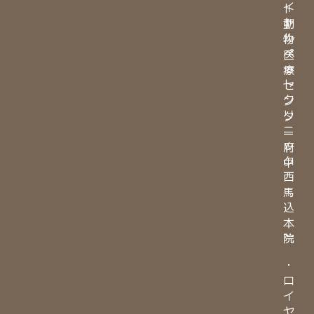
イ
ト
ヤ
動
ル
物
ペ
医
ッ
療
ト
セ
ク
ン
リ
タ
ニ
ー
ッ
府
ク
中
西
馬
込
本
院
・
ロ
イ
ヤ