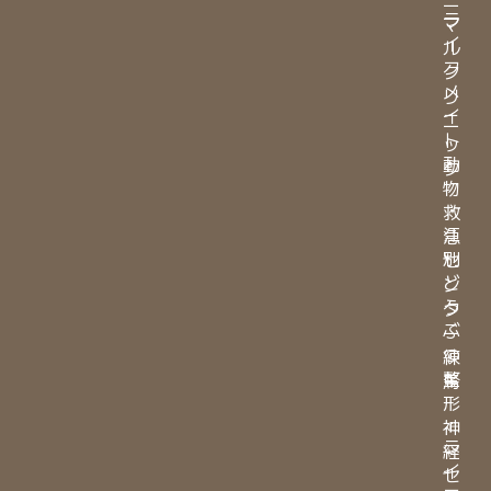
ラ
マ
イ
ル
フ
ク
メ
リ
イ
ニ
ト
ッ
動
ク
物
・
救
江
急
別
セ
ど
ン
う
タ
ぶ
ー
つ
練
整
馬
形
・
神
ラ
経
イ
セ