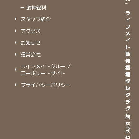
－ 脳神経科
ラ
ラ
スタッフ紹介
イ
イ
フ
フ
アクセス
メ
メ
イ
イ
お知らせ
ト
ト
動
動
運営会社
物
物
ライフメイトグループ
病
医
コーポレートサイト
院
療
グ
セ
プライバシーポリシー
ル
ン
ー
タ
プ
ー
グ
・
ル
西
ー
荻
プ
動
物
・