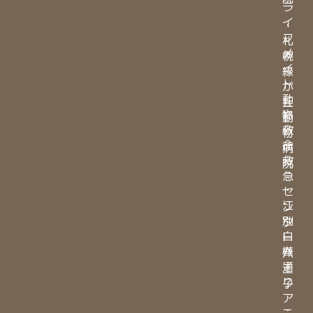
ラ
イ
・
フ
札
メ
幌
イ
緑
ト
が
動
丘
物
動
救
物
命
病
救
院
急
・
セ
江
ン
別
タ
白
ー
樺
八
通
王
り
子
ア
・
ニ