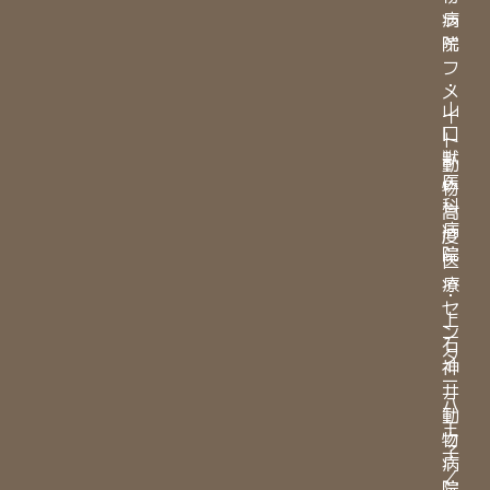
病
ラ
院
イ
フ
・
メ
山
イ
口
ト
獣
動
医
物
科
高
病
度
院
医
療
・
セ
上
ン
石
タ
神
ー
井
八
動
王
物
子
病
／
院