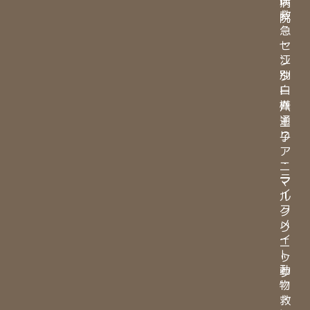
病
救
院
急
・
セ
江
ン
別
タ
白
ー
樺
八
通
王
り
子
ア
・
ニ
ラ
マ
イ
ル
フ
ク
メ
リ
イ
ニ
ト
ッ
動
ク
物
・
救