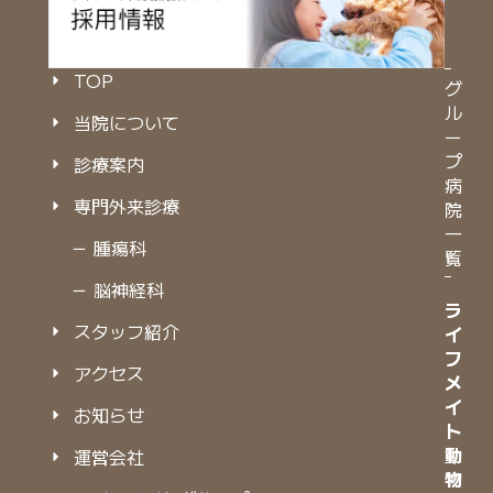
TOP
グ
ル
当院について
ー
プ
診療案内
病
専門外来診療
院
一
－ 腫瘍科
覧
－ 脳神経科
ラ
ラ
スタッフ紹介
イ
イ
フ
フ
アクセス
メ
メ
イ
イ
お知らせ
ト
ト
動
動
運営会社
物
物