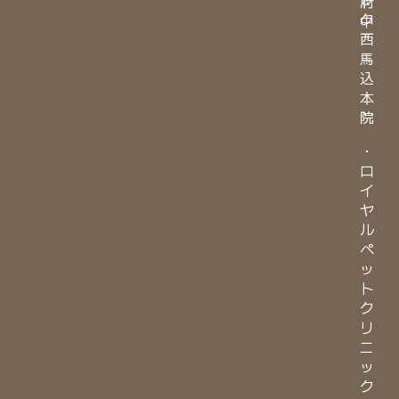
府
ク
中
西
馬
込
本
院
・
ロ
イ
ヤ
ル
ペ
ッ
ト
ク
リ
ニ
ッ
ク