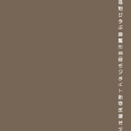
江
急
別
セ
ど
ン
う
タ
ぶ
ー
つ
練
整
馬
形
・
神
ラ
経
イ
セ
フ
ン
メ
タ
イ
ー
ト
・
動
ラ
物
イ
医
フ
療
メ
セ
イ
ン