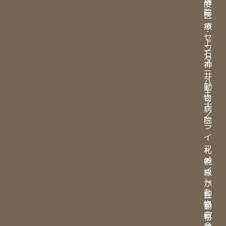
病
度
院
医
療
・
セ
上
ン
石
タ
神
ー
井
八
動
王
物
子
病
／
院
ラ
イ
・
フ
札
メ
幌
イ
緑
ト
が
動
丘
物
動
救
物
命