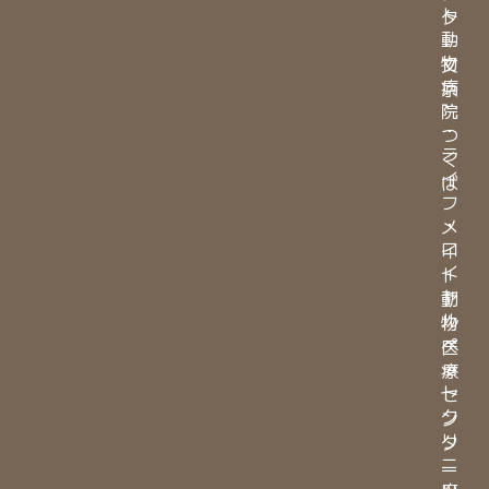
ト
タ
動
ー
物
文
病
京
院
・
つ
ラ
く
イ
ば
フ
・
メ
ロ
イ
イ
ト
ヤ
動
ル
物
ペ
医
ッ
療
ト
セ
ク
ン
リ
タ
ニ
ー
ッ