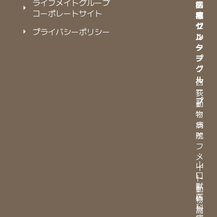
ライフメイトグループ
病
医
コーポレートサイト
院
療
グ
セ
プライバシーポリシー
ル
ン
ー
タ
プ
ー
グ
・
ル
西
ー
荻
プ
動
物
・
病
ラ
院
イ
フ
・
メ
山
イ
口
ト
獣
動
医
物
科
高