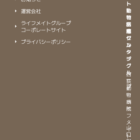
ト
ト
動
動
運営会社
物
物
ライフメイトグループ
病
医
コーポレートサイト
院
療
グ
セ
プライバシーポリシー
ル
ン
ー
タ
プ
ー
グ
・
ル
西
ー
荻
プ
動
物
・
病
ラ
院
イ
フ
・
メ
山
イ
口
ト