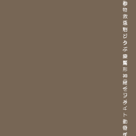
動
ク
物
・
救
江
急
別
セ
ど
ン
う
タ
ぶ
ー
つ
練
整
馬
形
・
神
ラ
経
イ
セ
フ
ン
メ
タ
イ
ー
ト
・
動
ラ
物
イ
医