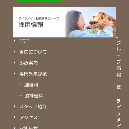
TOP
グ
ル
当院について
ー
プ
診療案内
病
専門外来診療
院
一
－ 腫瘍科
覧
－ 脳神経科
ラ
ラ
スタッフ紹介
イ
イ
フ
フ
アクセス
メ
メ
イ
イ
お知らせ