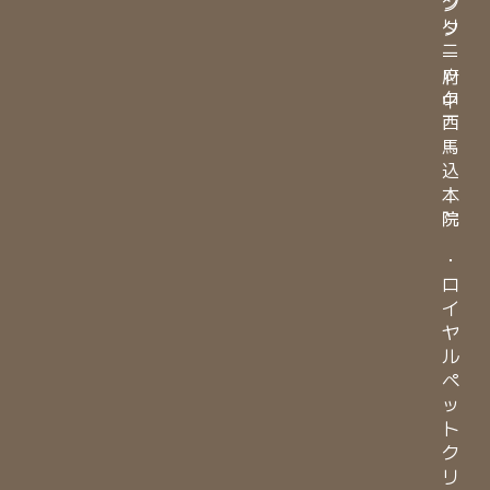
ク
ン
リ
タ
ニ
ー
ッ
府
ク
中
西
馬
込
本
院
・
ロ
イ
ヤ
ル
ペ
ッ
ト
ク
リ