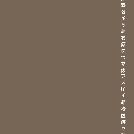
フ
療
メ
セ
イ
ン
ト
タ
動
ー
物
文
病
京
院
・
つ
ラ
く
イ
ば
フ
・
メ
ロ
イ
イ
ト
ヤ
動
ル
物
ペ
医
ッ
療
ト
セ