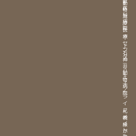
獣
動
医
物
科
高
病
度
院
医
療
・
セ
上
ン
石
タ
神
ー
井
八
動
王
物
子
病
／
院
ラ
イ
・
フ
札
メ
幌
イ
緑
ト
が