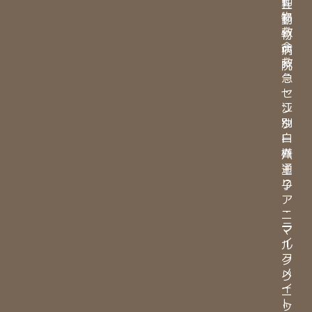
動
丘
物
動
救
物
命
病
救
院
急
・
セ
江
ン
別
タ
白
ー
樺
八
通
王
り
子
ア
・
ニ
ラ
マ
イ
ル
フ
ク
メ
リ
イ
ニ
ト
ッ