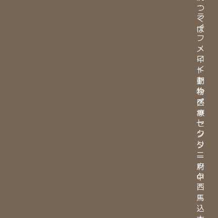
・
つ
ラ
く
イ
ば
フ
・
メ
ロ
イ
イ
ト
ヤ
動
ル
物
ペ
医
ッ
療
ト
セ
ク
ン
リ
タ
ニ
ー
ッ
府
ク
中
西
馬
込