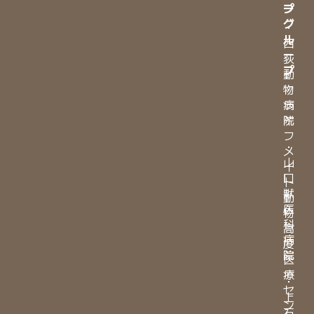
プ
ー
グ
・
ル
西
ー
荻
プ
動
物
・
病
ラ
院
イ
フ
・
メ
山
イ
口
ト
獣
動
医
物
科
高
病
度
院
医
療
・
セ
上
ン
石