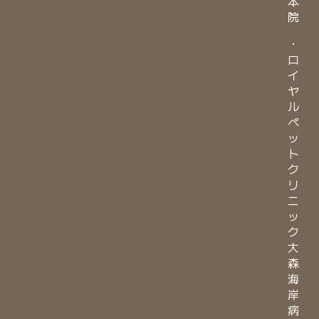
本
院
・
ロ
イ
ヤ
ル
ペ
ッ
ト
ク
リ
ニ
ッ
ク
大
森
海
岸
病