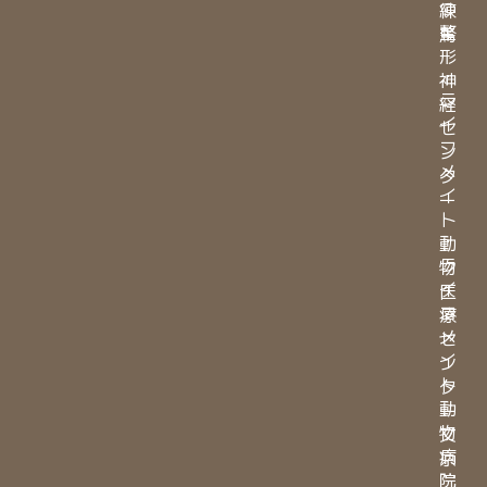
つ
練
整
馬
形
・
神
ラ
経
イ
セ
フ
ン
メ
タ
イ
ー
ト
・
動
ラ
物
イ
医
フ
療
メ
セ
イ
ン
ト
タ
動
ー
物
文
病
京
院