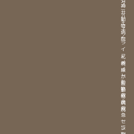
タ
神
ー
井
八
動
王
物
子
病
／
院
ラ
イ
・
フ
札
メ
幌
イ
緑
ト
が
動
丘
物
動
救
物
命
病
救
院
急
・
セ
江
ン
別