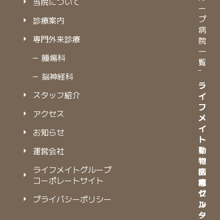
当院について
ー
プ
診療案内
病
専門外来診療
院
一
－ 腫瘍科
覧
－ 脳神経科
ラ
ラ
スタッフ紹介
イ
イ
フ
フ
アクセス
メ
メ
イ
イ
お知らせ
ト
ト
動
動
運営会社
物
物
ライフメイトグループ
病
医
コーポレートサイト
院
療
グ
セ
プライバシーポリシー
ル
ン
ー
タ