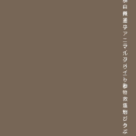
タ
白
ー
樺
八
通
王
り
子
ア
・
ニ
ラ
マ
イ
ル
フ
ク
メ
リ
イ
ニ
ト
ッ
動
ク
物
・
救
江
急
別
セ
ど
ン
う
タ
ぶ
ー